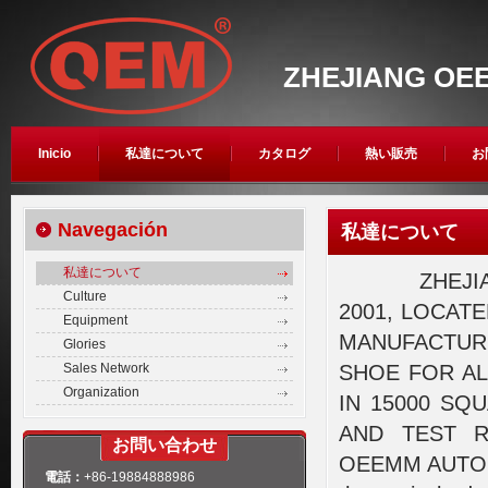
ZHEJIANG OEE
Inicio
私達について
カタログ
熱い販売
お
Navegación
私達について
私達について
ZHEJIANG O
Culture
2001, LOCATE
Equipment
MANUFACTUR
Glories
Sales Network
SHOE FOR AL
Organization
IN 15000 SQ
AND TEST 
お問い合わせ
OEEMM AUTO PA
電話：
+86-19884888986