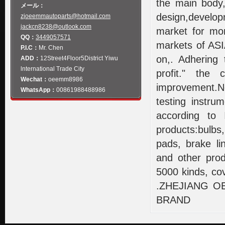
the main body,
メール：
design,develop
zjoeemmautoparts@hotmail.com
jackcn8238@outlook.com
market for mo
QQ：
3449057571
markets of ASI
P.I.C：
Mr. Chen
on,. Adhering t
ADD：
12Street4Floor5District Yiwu
lnternational Trade City
profit." the
Wechat：
oeemm8986
improvement.No
WhatsApp：
00861988488986
testing instru
according to 
products:bulbs
pads, brake li
and other prod
5000 kinds, co
.ZHEJIANG 
BRAND