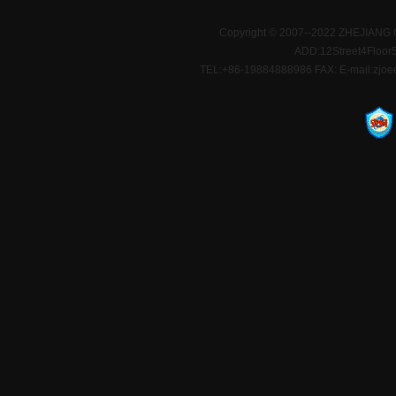
Copyright © 2007--2022 ZHEJIANG 
ADD:12Street4Floor5D
TEL:+86-19884888986 FAX: E-mail:zjoe