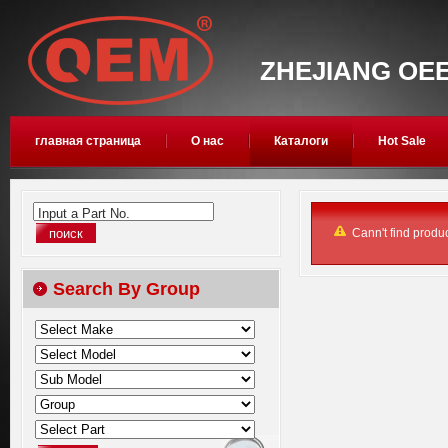
ZHEJIANG OEE
главная страница
О нас
Каталоги
Hot Sale
Input a Part No.
Cann't find produc
Search By Group