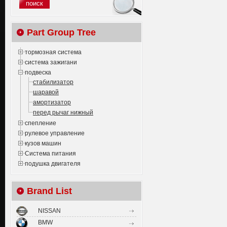
Part Group Tree
тормозная система
система зажигани
подвеска
стабилизатор
шаравой
амортизатор
перед рычаг нижный
спепление
рулевое управление
кузов машин
Система питания
подушка двигателя
Brand List
NISSAN
BMW