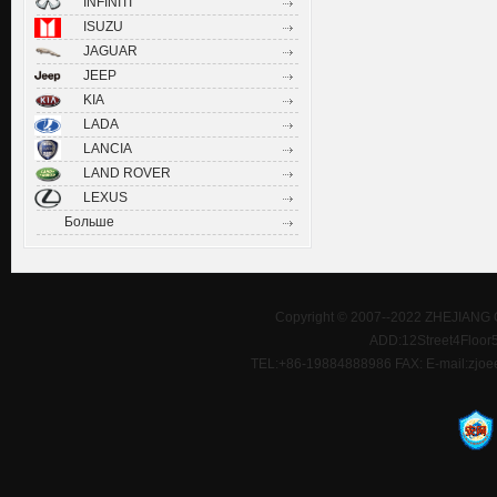
INFINITI
ISUZU
JAGUAR
JEEP
KIA
LADA
LANCIA
LAND ROVER
LEXUS
Больше
Copyright © 2007--2022 ZHEJIANG 
ADD:12Street4Floor5D
TEL:+86-19884888986 FAX: E-mail:zjoe